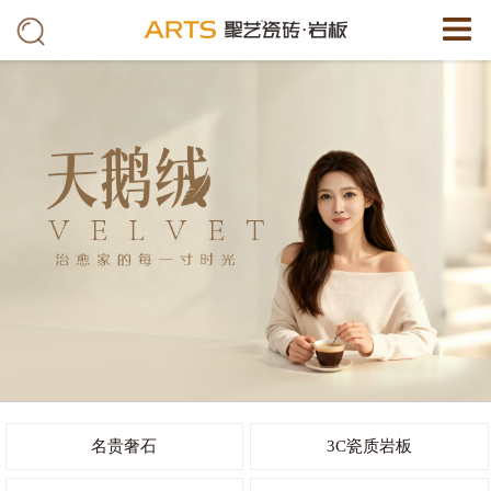
名贵奢石
3C瓷质岩板