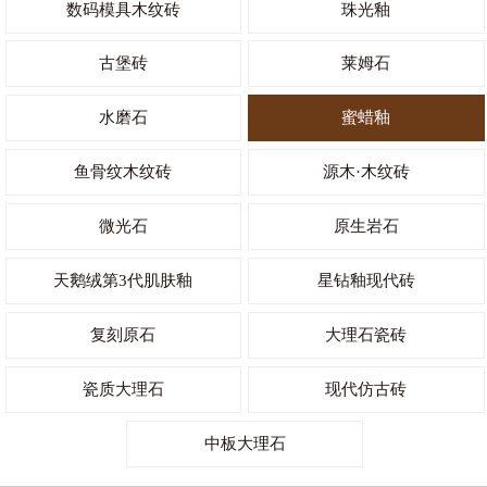
数码模具木纹砖
珠光釉
古堡砖
莱姆石
水磨石
蜜蜡釉
鱼骨纹木纹砖
源木·木纹砖
微光石
原生岩石
天鹅绒第3代肌肤釉
星钻釉现代砖
复刻原石
大理石瓷砖
瓷质大理石
现代仿古砖
中板大理石