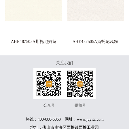
AHE487503A斯托尼奶黄
AHE487505A斯托尼浅粉
关注我们
服务热线
400-880-6063
公众号
视频号
热线：400-880-6063 网址：www.juyitc.com
版权所有© 佛山市源东陶瓷有限公司 备案号：
粤ICP备
技术支持：
一七八广告
地址：佛山市南海区西樵镇西樵工业园