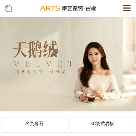
名贵奢石
3C瓷质岩板