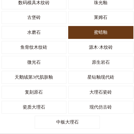
数码模具木纹砖
珠光釉
古堡砖
莱姆石
水磨石
蜜蜡釉
鱼骨纹木纹砖
源木·木纹砖
微光石
原生岩石
天鹅绒第3代肌肤釉
星钻釉现代砖
复刻原石
大理石瓷砖
瓷质大理石
现代仿古砖
中板大理石