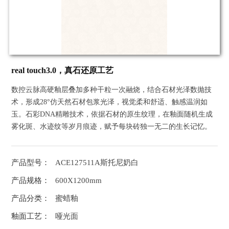
real touch3.0，真石还原工艺
数控云脉高硬釉层叠加多种干粒一次融烧，结合石材光泽数抛技
术，形成28°仿天然石材包浆光泽，视觉柔和舒适、触感温润如
玉。石彩DNA精雕技术，依据石材的原生纹理，在釉面随机生成
雾化斑、水迹纹等岁月痕迹，赋予每块砖独一无二的生长记忆。
产品型号：
ACE127511A斯托尼奶白
产品规格：
600X1200mm
产品分类：
蜜蜡釉
釉面工艺：
哑光面