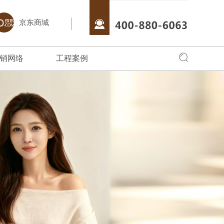
京东商城
销网络
工程案例
全国网络
全国工程
专卖店风采
始终把创新驱
销商朋友，可以通过服务中心，直接
聚艺瓷砖·岩板借助于互联网特性来实现一定
全面实现品牌化经营，在全国建立起多家
聚艺产品品质优良、
的核心战略。
品牌物料文化，更多服务，请拨打
营销目标，品牌资讯在整个品牌传播过程中起
店。
消费者喜爱；在全国
063。
着举足轻重的作用。
对象。