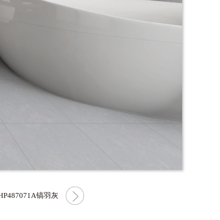
P487071A镐羽灰