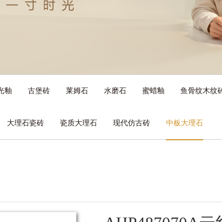
光釉
古堡砖
莱姆石
水磨石
蜜蜡釉
鱼骨纹木纹
大理石瓷砖
瓷质大理石
现代仿古砖
中板大理石