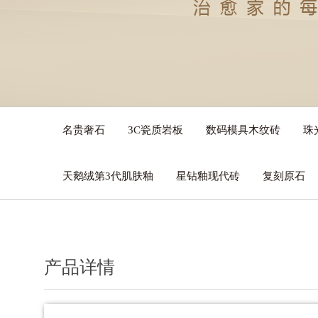
名贵奢石
3C瓷质岩板
数码模具木纹砖
珠
天鹅绒第3代肌肤釉
星钻釉现代砖
复刻原石
产品详情