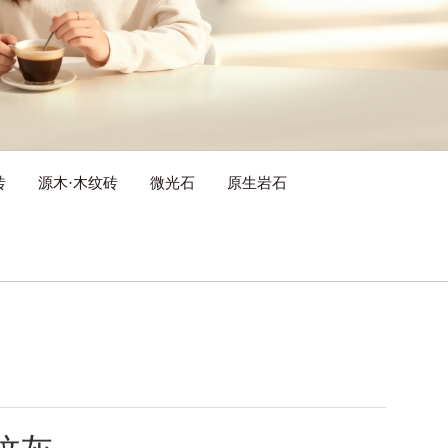
砖
源木·木纹砖
微光石
原生岩石