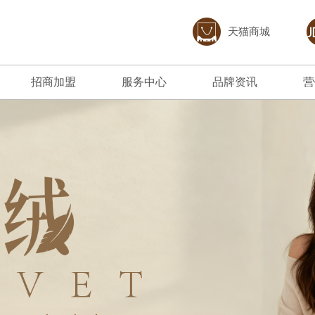
天猫商城
招商加盟
服务中心
品牌资讯
营
加盟优势
免费预约量房
品牌资讯
招商政策
优+服务
行业资讯
合作流程
经销商专区
加盟申请
人才招聘
打造陶瓷行业创新企业；坚持“以顾客为中
产品覆盖各种规格的高档岩板、大板、大理石
以市场为导向，以科技求发展，
聚艺的经
心、重质量、讲诚信、强品牌、增效益”的经
瓷砖、中板墙面砖、现代质感砖等上千款花色
动和绿色发展作为企业赢得未来
下载聚艺
营方针。
品种。
400 880 6