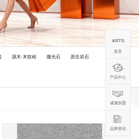
首页
砖
源木·木纹砖
微光石
原生岩石
产品中心
诚邀加盟
品牌资讯