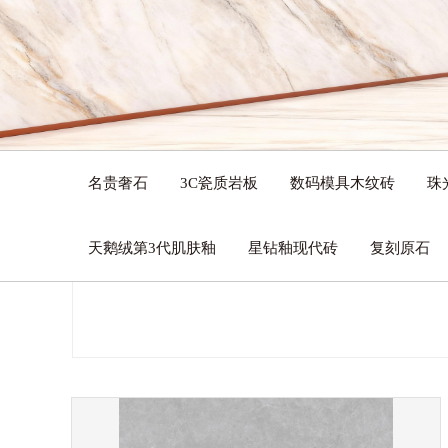
名贵奢石
3C瓷质岩板
数码模具木纹砖
珠
天鹅绒第3代肌肤釉
星钻釉现代砖
复刻原石