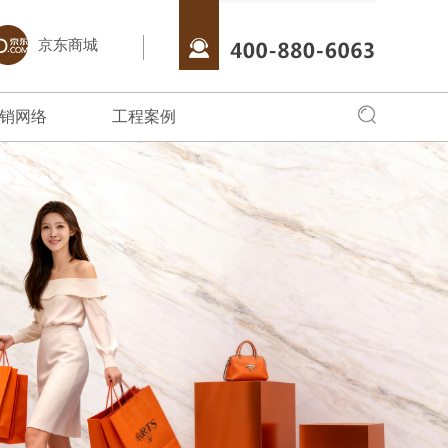
京东商城
销网络
工程案例
全国网络
全国工程
专卖店风采
始终把创新驱
销商朋友，可以通过服务中心，直接
聚艺瓷砖·岩板借助于互联网特性来实现一定
全面实现品牌化经营，在全国建立起多家
聚艺产品品质优良、
的核心战略。
品牌物料文化，更多服务，请拨打
营销目标，品牌资讯在整个品牌传播过程中起
店。
消费者喜爱；在全国
063。
着举足轻重的作用。
对象。