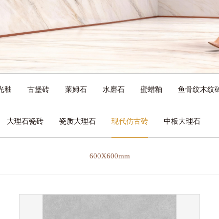
光釉
古堡砖
莱姆石
水磨石
蜜蜡釉
鱼骨纹木纹
大理石瓷砖
瓷质大理石
现代仿古砖
中板大理石
600X600mm