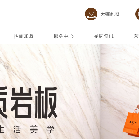
天猫商城
招商加盟
服务中心
品牌资讯
营
加盟优势
免费预约量房
品牌资讯
招商政策
优+服务
行业资讯
合作流程
经销商专区
加盟申请
人才招聘
打造陶瓷行业创新企业；坚持“以顾客为中
产品覆盖各种规格的高档岩板、大板、大理石
以市场为导向，以科技求发展，
聚艺的经
心、重质量、讲诚信、强品牌、增效益”的经
瓷砖、中板墙面砖、现代质感砖等上千款花色
动和绿色发展作为企业赢得未来
下载聚艺
营方针。
品种。
400 880 6