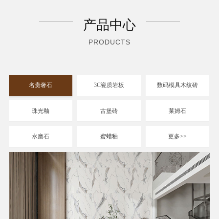
产品中心
PRODUCTS
名贵奢石
3C瓷质岩板
数码模具木纹砖
珠光釉
古堡砖
莱姆石
水磨石
蜜蜡釉
更多>>