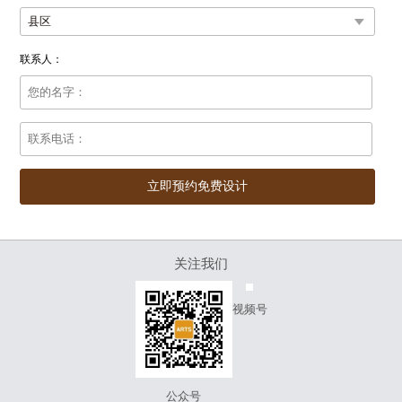
联系人：
珠光釉
更多>
关注我们
闪耀质感·浪漫生活
视频号
服务热线
超细闪光干粒，让砖面呈现珠光般的闪耀颗粒质感；微凹凸防滑
层，遇水不打滑；臻白瓷质坯体，4级超耐磨釉面，持久耐用。
400-880-6063
公众号