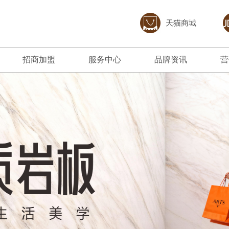
天猫商城
招商加盟
服务中心
品牌资讯
营
加盟优势
免费预约量房
品牌资讯
招商政策
优+服务
行业资讯
合作流程
经销商专区
加盟申请
人才招聘
打造陶瓷行业创新企业；坚持“以顾客为中
产品覆盖各种规格的高档岩板、大板、大理石
以市场为导向，以科技求发展，
聚艺的经
心、重质量、讲诚信、强品牌、增效益”的经
瓷砖、中板墙面砖、现代质感砖等上千款花色
动和绿色发展作为企业赢得未来
下载聚艺
营方针。
品种。
400 880 6