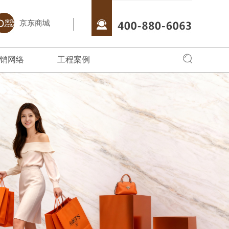
京东商城
销网络
工程案例
全国网络
全国工程
专卖店风采
始终把创新驱
销商朋友，可以通过服务中心，直接
聚艺瓷砖·岩板借助于互联网特性来实现一定
全面实现品牌化经营，在全国建立起多家
聚艺产品品质优良、
的核心战略。
品牌物料文化，更多服务，请拨打
营销目标，品牌资讯在整个品牌传播过程中起
店。
消费者喜爱；在全国
063。
着举足轻重的作用。
对象。