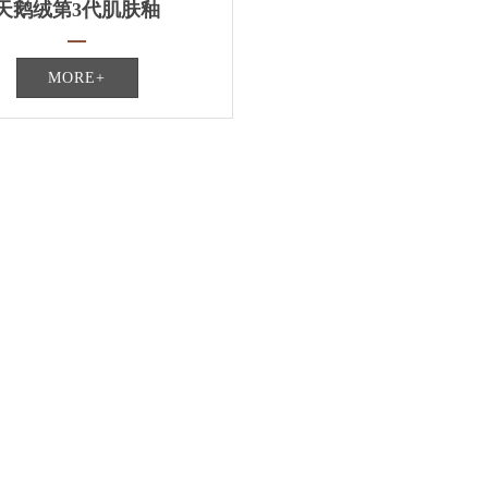
天鹅绒第3代肌肤釉
MORE+