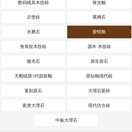
数码模具木纹砖
珠光釉
古堡砖
莱姆石
水磨石
蜜蜡釉
鱼骨纹木纹砖
源木·木纹砖
微光石
原生岩石
天鹅绒第3代肌肤釉
星钻釉现代砖
复刻原石
大理石瓷砖
瓷质大理石
现代仿古砖
中板大理石