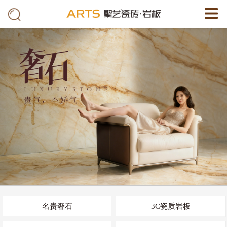
名贵奢石
3C瓷质岩板